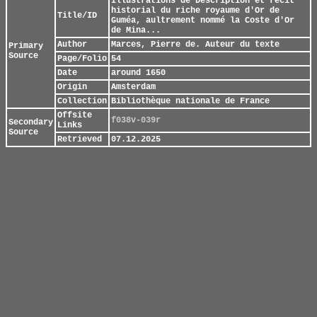
Illustrations de Description et récit
historial du riche royaume d'Or de
Title/ID
Guméa, aultrement nommé la Coste d'Or
de Mina...
Author
Marces, Pierre de. Auteur du texte
Primary
Source
Page/Folio
54
Date
around 1650
Origin
Amsterdam
Collection
Bibliothèque nationale de France
Offsite
f038v-039r
Secondary
Links
Source
Retrieved
07.12.2025