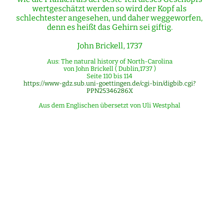
wertgeschätzt werden so wird der Kopf als
schlechtester angesehen, und daher weggeworfen,
denn es heißt das Gehirn sei giftig.
John Brickell, 1737
Aus: The natural history of North-Carolina
von John Brickell ( Dublin,1737 )
Seite 110 bis 114
https://www-gdz.sub.uni-goettingen.de/cgi-bin/digbib.cgi?
PPN25346286X
Aus dem Englischen übersetzt von Uli Westphal