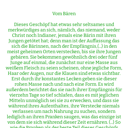
Vom Bären
Dieses Geschöpf hat etwas sehr seltsames und
merkwürdiges an sich, nämlich, das niemand, weder
Christ noch Indianer, jemals eine Bärin mit ihren
Jungen getötet hat; denn man ist der Auffassung das
sich die Bärinnen, nach der Empfängnis,(...) in den
meist geheimen Orten verstecken, bis sie ihre Jungen
gebären. Sie bekommen gewöhnlich drei oder fünf
Junge auf einmal, die zunächst nur eine Masse aus
weißem Fleisch zu seien scheinen, ohne jegliche Form,
Haar oder Augen, nur die Klauen sind etwas sichtbar.
Erst durch ihr konstantes Lecken geben sie dieser
rohen Masse nach und nach eine Form. Es wird
außerdem berichtet das sie nach ihrer Empfängnis für
vierzehn Tage so tief schlafen, dass es mit jeglichen
Mitteln unmöglich sei sie zu erwecken, und dass sie
während ihres Aufenthaltes, ihre Verstecke niemals
verlassen um nach Nahrung zu suchen, sondern
lediglich an ihren Pranken saugen, was das einzige ist
von dem sie sich während dieser Zeit ernähren. (...) So
wie die Pranken als der beste Teil dieses Geschöpfs