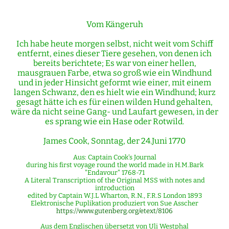
Vom Kängeruh
Ich habe heute morgen selbst, nicht weit vom Schiff
entfernt, eines dieser Tiere gesehen, von denen ich
bereits berichtete; Es war von einer hellen,
mausgrauen Farbe, etwa so groß wie ein Windhund
und in jeder Hinsicht geformt wie einer, mit einem
langen Schwanz, den es hielt wie ein Windhund; kurz
gesagt hätte ich es für einen wilden Hund gehalten,
wäre da nicht seine Gang- und Laufart gewesen, in der
es sprang wie ein Hase oder Rotwild.
James Cook, Sonntag, der 24.Juni 1770
Aus: Captain Cook's Journal
during his first voyage round the world made in H.M.Bark
"Endavour" 1768-71
A Literal Transcription of the Original MSS with notes and
introduction
edited by Captain W.J.L Wharton, R.N., F.R.S London 1893
Elektronische Puplikation produziert von Sue Asscher
https://www.gutenberg.org/etext/8106
Aus dem Englischen übersetzt von Uli Westphal