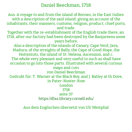
Daniel Beeckman, 1718
Aus: A voyage to and from the island of Borneo, in the East Indies:
with a description of the said island: giving an account of the
inhabitants, their manners, customs, religion, product, chief ports,
and trade.
Together with the re-establishment of the English trade there, an.
1714, after our factory had been destroyed by the Banjareens some
years before.
Also a description of the islands of Canary, Cape Verd, Java,
Madura; of the streights of Bally, the Cape of Good Hope, the
Hottentots, the island of St. Helena, Ascension, and c.
The whole very pleasant and very useful to such as shall have
occasion to go into those parts. Illustrated with several curious
maps and cuts
von Daniel Beeckman
Gedrukt für: T. Warner at the Black Boy, and J. Batley at th Dove,
in Pater-Noster-Row
London
1718
seite 37
https://dlxs.library.cornell.edu/
Aus dem Englischen übersetzt von Uli Westphal