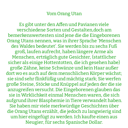
Vom Orang Utan
Es gibt unter den Affen und Pavianen viele
verschiedene Sorten und Gestalten,doch am
bemerkenswertesten sind jene die die Eingeborenen
Orang Utans nennen, was in ihrer Sprache 'Menschen
des Waldes bedeutet'. Sie werden bis zu sechs Fuß
groß, laufen aufrecht, haben längere Arme als
Menschen, erträglich gute Gesichter, (stattlicher
sicher als einige Hottentotten, die ich gesehen habe)
große Zähne, keine Schwänze und kein Haar außer
dort wo es auch auf dem menschlichen Körper wächst;
sie sind sehr flinkfüßig und mächtig stark; Sie werfen
große Steine, Stöcke und Knüppel auf jeden der die sie
anzugreifen versucht. Die Eingeborenen glauben das
sie in Wirklichkeit einmal Menschen waren, die sich
aufgrund ihrer Blasphemie in Tiere verwandelt haben.
Sie haben mir viele merkwürdige Geschichten über
die Orang Utans erzählt, die jedoch zu langwierig sind
um hier eingefügt zu werden. Ich kaufte einen aus
Neugier, für sechs Spanische Dollar.