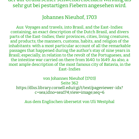
sehr gut bei pestartigen Fiebern angesehen wird.
Johannes Nieuhof, 1703
Aus: Voyages and travels, into Brasil, and the East-Indies:
containing, an exact description of the Dutch Brasil, and divers
parts of the East-Indies; their provinces, cities, living creatures,
and products; the manners, customs, habits, and religion of the
inhabitants: with a most particular account of all the remarkable
passages that happened during the author's stay of nine years in
Brasil; especially, in relation to the revolt of the Portugueses, and
the intestine war carried on there from 1640. to 1649. As also, a
most ample description of the most famous city of Batavia, in the
East-Indies
von Johannes Nieuhof (1703)
Seite 362
https://dlxs.library.cornell.edu/cgi/t/text/pageviewer-idx?
c=sea;idno=sea174;view=image;seq=6
Aus dem Englischen übersetzt von Uli Westphal