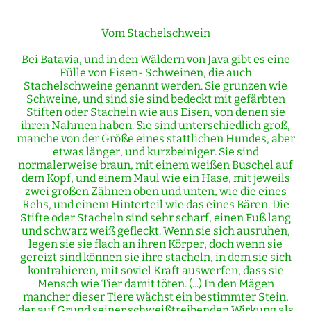
Vom Stachelschwein
Bei Batavia, und in den Wäldern von Java gibt es eine
Fülle von Eisen- Schweinen, die auch
Stachelschweine genannt werden. Sie grunzen wie
Schweine, und sind sie sind bedeckt mit gefärbten
Stiften oder Stacheln wie aus Eisen, von denen sie
ihren Nahmen haben. Sie sind unterschiedlich groß,
manche von der Größe eines stattlichen Hundes, aber
etwas länger, und kurzbeiniger. Sie sind
normalerweise braun, mit einem weißen Buschel auf
dem Kopf, und einem Maul wie ein Hase, mit jeweils
zwei großen Zähnen oben und unten, wie die eines
Rehs, und einem Hinterteil wie das eines Bären. Die
Stifte oder Stacheln sind sehr scharf, einen Fuß lang
und schwarz weiß gefleckt. Wenn sie sich ausruhen,
legen sie sie flach an ihren Körper, doch wenn sie
gereizt sind können sie ihre stacheln, in dem sie sich
kontrahieren, mit soviel Kraft auswerfen, dass sie
Mensch wie Tier damit töten. (...) In den Mägen
mancher dieser Tiere wächst ein bestimmter Stein,
der auf Grund seiner schweißtreibenden Wirkung als