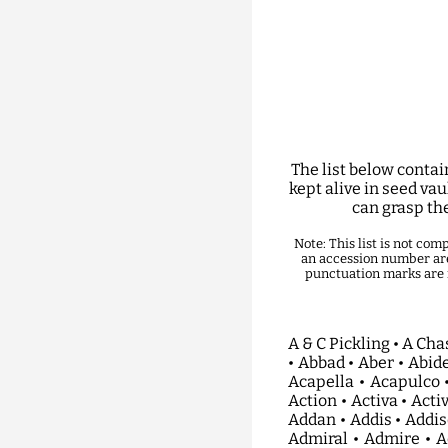
The list below contai
kept alive in seed va
can grasp the
Note: This list is not co
an accession number are
punctuation marks are r
A & C Pickling • A Chassis • A Ma Lai Ya Pin Chung • A Testa Di Viperina • Abaan • Abacus • Abad Golfaigar • Abbad • Aber • Abide • Abigel • Abitty • Abla • Abonyi • Abordazh • Aborigen • Abounader • Abundance • Acapella • Acapulco • Accolade • Accordia • Ace • Achalsenskij Ogurec • Achituv • Acicate • Acmariu • Action • Activa • Activator • Actor • Actua • Acur • Acylia • Ada • Adagio • Adali • Adam • Adams • Adana • Addan • Addis • Addison • Adel • Adelaide • Adham • Adi • Adida • Adinda • Adjour • Admira • Admirable • Admiral • Admire • Adonis • Adontos • Adora • Adore • Adria Nowo • Adrian • Advance • Aea • Aelita • Affyne • Afilli • Afonya • African Horn • Afrodita • Agadir • Agafon • Agassi • Agat • Agatha • Agent • Aghdam • Agnes • Agneta • Agora • Agos • Agro • Agrostar • Aguria • Ahsebe • Aibai • Aidas • Aikon • Airbus • Aisopos • Aist • Aj Lehua • Ajax • Akassan • Akelskij • Akhdar • Akiles • Akilina • Akin • Akito • Akkord • Akritas • Akros • Aksel Dwarf • Akselskij • Aksu • Akter • Al Basha • Al Batinah • Al Biruni • Al Bustan • Al Fa • Al Facoz • Al Faten • Al Lajt • Al Ma Lai Ya Pin Chung • Al Mahari • Al Mashaal • Al Pasha • Al Tair • Al Yans Bejo • Al Yans Plyus • Al Zaeem • Aladdin • Alaiye • Alamdar • Alamir • Alan • Alanga • Alanis • Alantes • Alara • Alargado • Alaska • Alator • Alaya • Alba • Albaster • Albatros • Albertirsai • Albina • Albino • Albion • Albis • Alboran • Alcazaba • Alcazar • Alcor • Alda • Alegro • Alejo • Aleks • Aleksandra • Alekseich • Alena • Alenka • Alenushka • Aleppo • Alert • Aleshka • Alex • Alexander • Alexandra • Alexios • Alexis • Alfa • Alfaris • Alfavit • Alfawenus • Alfil • Alfone • Alfra • Alfrid • Alhama • Alhambra • Alhazem • Ali Baba • Alia • Aliaga • Alians • Alibi • Alice • Alicia • Alida • Aliff • Alilat • Alina • Alinda • Alisa • Alister • Alito • Aljawad • Aljona • Alko Bush Cucumber • Alkyon • All Season • Allahabad Rainy Season • Allegro • Allen • Allgreen • Allianz • Alligator • Allure • Allyur • Alma • Alma Special • Almadaen • Almanzora • Almaz • Almenara • Almeria • Almira • Almo