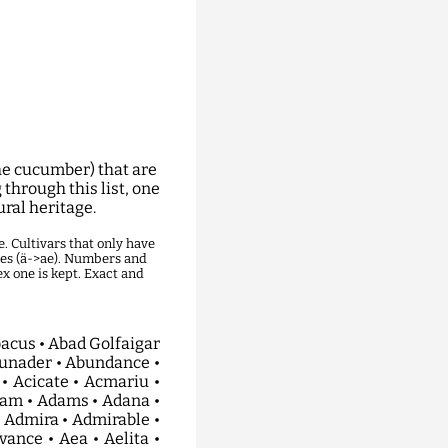
he cucumber) that are
through this list, one
ural heritage.
. Cultivars that only have
nes (ä->ae). Numbers and
x one is kept. Exact and
 Beste Von Allen • Bestseller • Betawi • Beth Alpha Arabel • Bettanis • Bettina • Betty • Betuwse Witte • Beverly • Beyzade • Bez Hlopot • Bhakpure • Bhusat • Bialoruski • Bian Peng Qing Huang Gua • Bianca • Bianco Corto Parigino • Bianco Lungo Di Parigi • Bianco Primaticcio • Biar Maraton • Bibit Ketimun • Bidal • Bidretta • Bieng • Big Ben • Big Burpless • Big Jack • Big Potato • Big Purple Ripened • Big Star • Bigsun • Bikit Mertajam • Bila Salatovka • Bilbao • Billur • Bilqis • Bilska • Bilske Nakladacky • Bimbo Star • Bingo • Binlangkoo • Birgit • Biri • Biryuchekutskii • Bisera • Biserka • Bismarck • Bispor • Bistrenski • Bistrica • Bistrita Bargaului • Bistritza • Bites • Bitolska • Bitspot • Bitter Free • Bittervrij • Bittex • Bivolarie • Bivugeel • Bivur • Bivuwit • Biznes • Bjorn • Black Diamond • Black Spine Russian • Blacky • Blagodatnyj • Blagovest • Blanc Hatif • Blanc Long Parisien • Blanc Tres Gros De Bonneuil • Blanco • Blank Fele • Blanka • Blason • Blazh • Blecky • Blik • Blind Leaf Apex • Blitz • Bliznetsy • Blue Spring • Blues • Boa • Bobrik • Bochkovoj • Bocsi • Boda • Bodega • Bodering • Bodina • Bodrik • Bodring • Bodryachok • Bogatyrskaya Sila • Bogdana • Bogyoszloi • Bohdana • Bohemia • Boise • Boka • Bolcanto • Bolena • Bolivar • Bolko • Bologna • Boloria • Bolton • Bomber • Bombita • Bonaire • Bonami • Bonanza • Bonbon • Boneva • Bongo • Bonifacio • Bonita • Bonkor • Bonnet • Bonneuil • Bonnie • Bono • Bonus • Boothbys Blonde • Bor • Bora Shawsha • Borciagovskij • Boreal • Borelly • Borgata • Borham • Borhan • Boris • Borisych • Borja • Borka • Bornand • Borovichok • Borowskian • Borrely • Borszczagowski • Borus • Boruta • Bosco • Bosporus • Bosquet • Boss • Boston • Boston Heyare • Boston Pickling • Botanik • Botermo • Botero • Botosani • Botsman • Bountiful • Bounty • Bourbonne Cornichon • Bowing • Boxer • Boyarskij • Bozes • Boztom • Bradley • Brahms • Branco Longo • Brando • Branina • Brasilia • Brassard • Bratets Ivanushka • Bratishka • Bravo Nou • Brejk • Brenda • Brenji • Brennbergbanyai • Breso • Brice • Brigadir